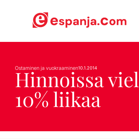
Ostaminen ja vuokraaminen
10.1.2014
Hinnoissa vie
10% liikaa