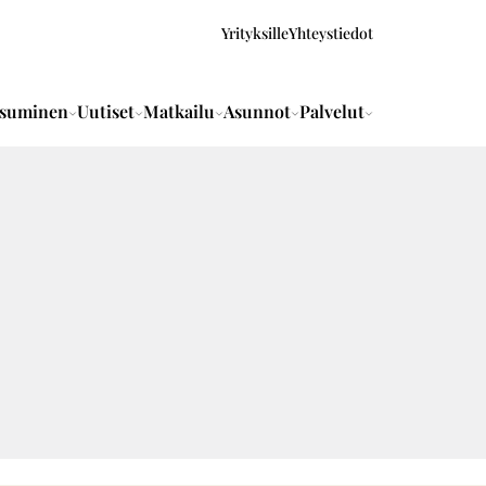
Yrityksille
Yhteystiedot
suminen
Uutiset
Matkailu
Asunnot
Palvelut