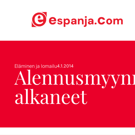
Eläminen ja lomailu
4.1.2014
Alennusmyyn
alkaneet