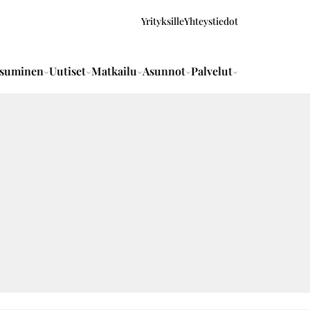
Yrityksille
Yhteystiedot
suminen
Uutiset
Matkailu
Asunnot
Palvelut