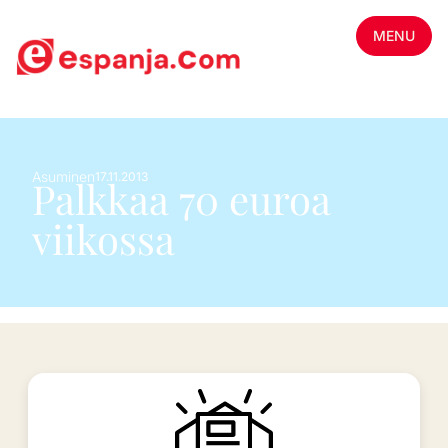
MENU
Asuminen
17.11.2013
Palkkaa 70 euroa
viikossa