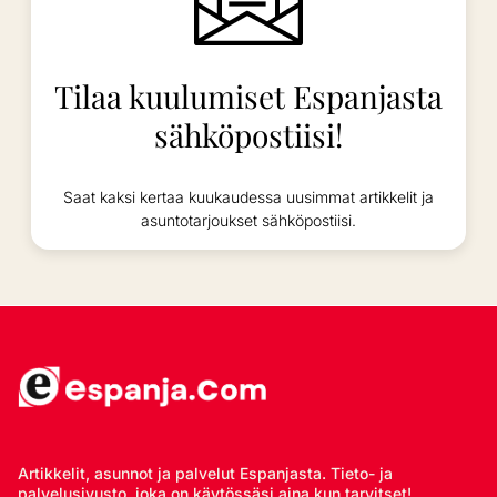
Tilaa kuulumiset Espanjasta
sähköpostiisi!
Saat kaksi kertaa kuukaudessa uusimmat artikkelit ja
asuntotarjoukset sähköpostiisi.
Artikkelit, asunnot ja palvelut Espanjasta. Tieto- ja
palvelusivusto, joka on käytössäsi aina kun tarvitset!