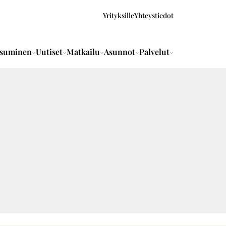
Yrityksille
Yhteystiedot
suminen
Uutiset
Matkailu
Asunnot
Palvelut