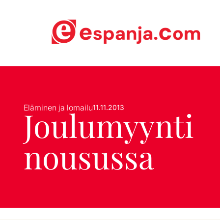
Eläminen ja lomailu
11.11.2013
Joulumyynti
nousussa