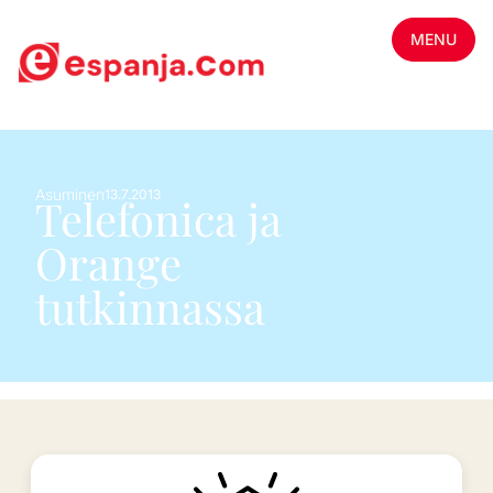
MENU
Asuminen
13.7.2013
Telefonica ja
Orange
tutkinnassa