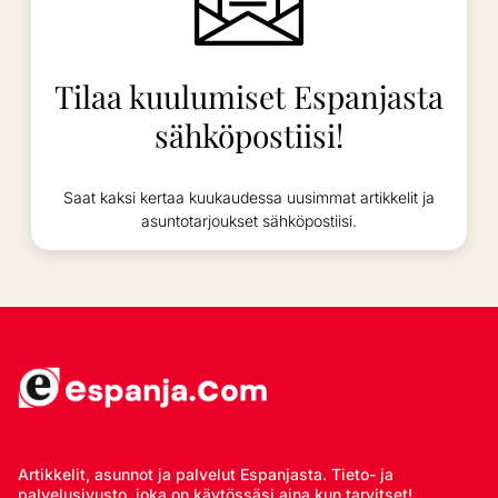
Tilaa kuulumiset Espanjasta
sähköpostiisi!
Saat kaksi kertaa kuukaudessa uusimmat artikkelit ja
asuntotarjoukset sähköpostiisi.
Artikkelit, asunnot ja palvelut Espanjasta. Tieto- ja
palvelusivusto, joka on käytössäsi aina kun tarvitset!