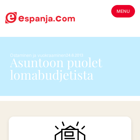
MENU
Ostaminen ja vuokraaminen
24.6.2013
Asuntoon puolet
lomabudjetista