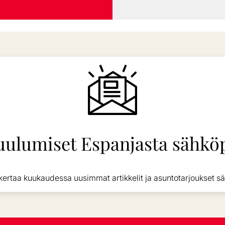
uulumiset Espanjasta sähköp
kertaa kuukaudessa uusimmat artikkelit ja asuntotarjoukset sä