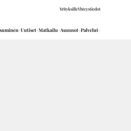
Yrityksille
Yhteystiedot
suminen
Uutiset
Matkailu
Asunnot
Palvelut