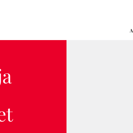
A
ja
et