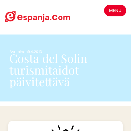
MENU
Asuminen
9.4.2013
Costa del Solin
turismitaidot
päivitettävä