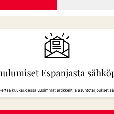
uulumiset Espanjasta sähköp
kertaa kuukaudessa uusimmat artikkelit ja asuntotarjoukset sä