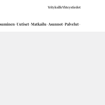
Yrityksille
Yhteystiedot
suminen
Uutiset
Matkailu
Asunnot
Palvelut