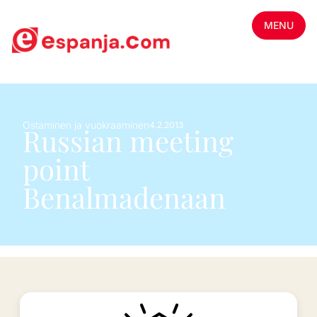
MENU
Ostaminen ja vuokraaminen
4.2.2013
Russian meeting
point
Benalmadenaan