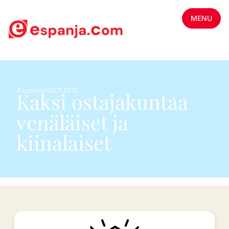
MENU
Asuminen
22.11.2012
Kaksi ostajakuntaa
venäläiset ja
kiinalaiset