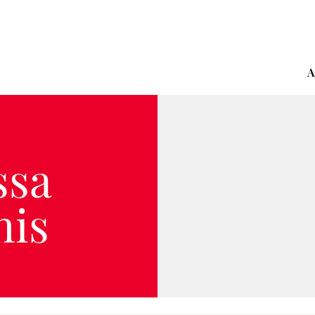
A
ssa
his