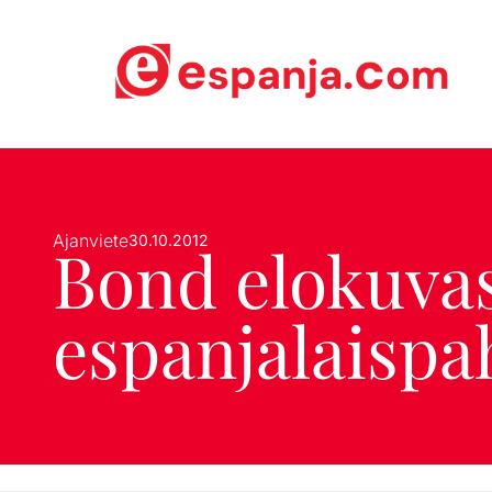
Ajanviete
30.10.2012
Bond elokuva
espanjalaispa