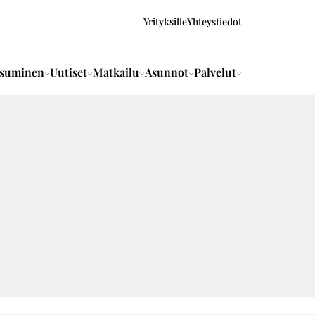
Yrityksille
Yhteystiedot
suminen
Uutiset
Matkailu
Asunnot
Palvelut