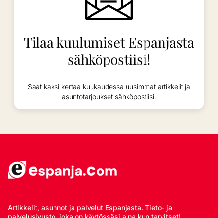
Tilaa kuulumiset Espanjasta
sähköpostiisi!
Saat kaksi kertaa kuukaudessa uusimmat artikkelit ja
asuntotarjoukset sähköpostiisi.
Artikkelit, asunnot ja palvelut Espanjasta. Tieto- ja
palvelusivusto, joka on käytössäsi aina kun tarvitset!