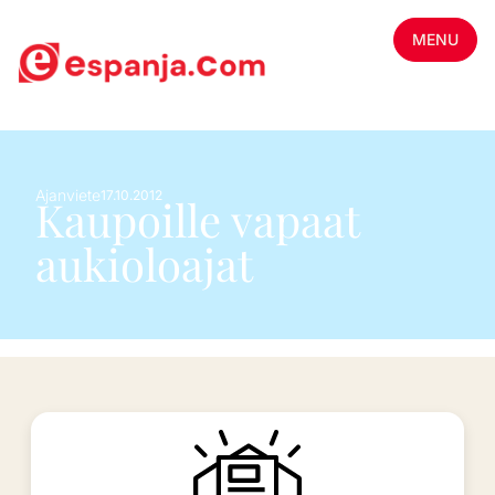
MENU
Ajanviete
17.10.2012
Kaupoille vapaat
aukioloajat