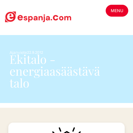
MENU
Ajanviete
22.9.2012
Ekitalo -
energiaasäästävä
talo