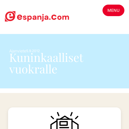
MENU
Ajanviete
5.9.2012
Kuninkaalliset
vuokralle