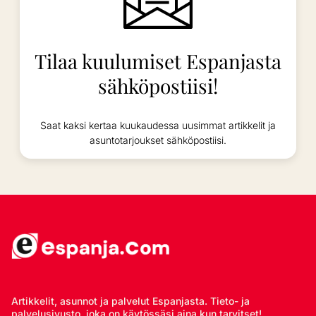
Tilaa kuulumiset Espanjasta
sähköpostiisi!
Saat kaksi kertaa kuukaudessa uusimmat artikkelit ja
asuntotarjoukset sähköpostiisi.
Artikkelit, asunnot ja palvelut Espanjasta. Tieto- ja
palvelusivusto, joka on käytössäsi aina kun tarvitset!