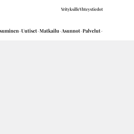
Yrityksille
Yhteystiedot
suminen
Uutiset
Matkailu
Asunnot
Palvelut