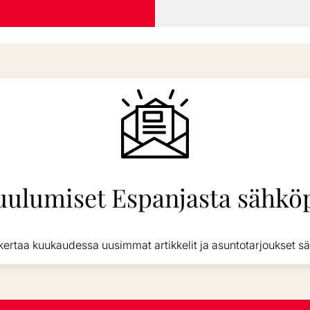
uulumiset Espanjasta sähköp
kertaa kuukaudessa uusimmat artikkelit ja asuntotarjoukset sä