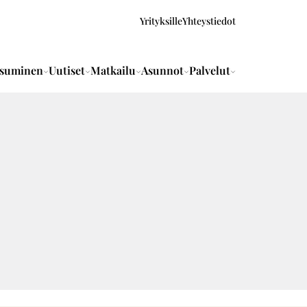
Yrityksille
Yhteystiedot
suminen
Uutiset
Matkailu
Asunnot
Palvelut