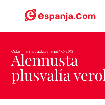
Ostaminen ja vuokraaminen
17.5.2012
Alennusta
plusvalía vero