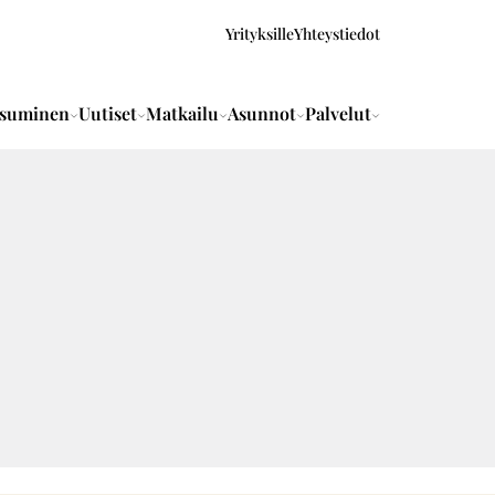
Yrityksille
Yhteystiedot
suminen
Uutiset
Matkailu
Asunnot
Palvelut