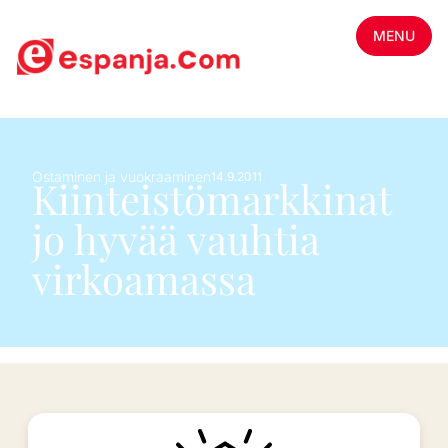
MENU
Ostaminen ja vuokraaminen
14.9.2011
Kiinteistömarkkinat
jo hyvää vauhtia
virkoamassa