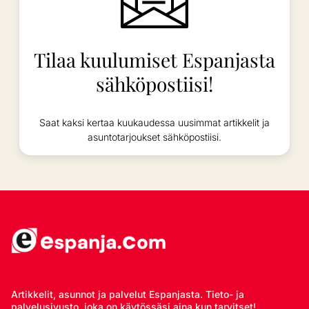
Tilaa kuulumiset Espanjasta
sähköpostiisi!
Saat kaksi kertaa kuukaudessa uusimmat artikkelit ja
asuntotarjoukset sähköpostiisi.
Artikkelit, asunnot ja palvelut Espanjasta. Tieto- ja
palvelusivusto, joka on käytössäsi aina kun tarvitset!