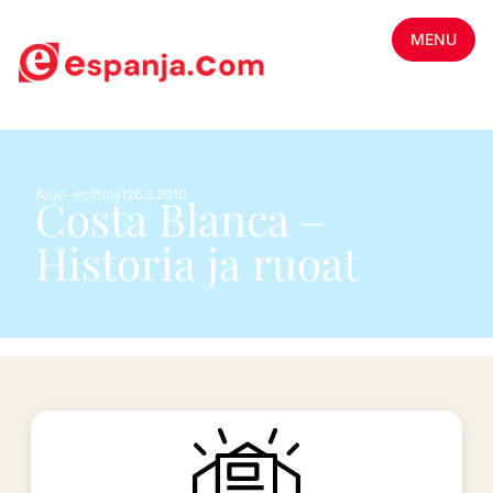
MENU
Alue-esittelyt
26.3.2010
Costa Blanca –
Historia ja ruoat